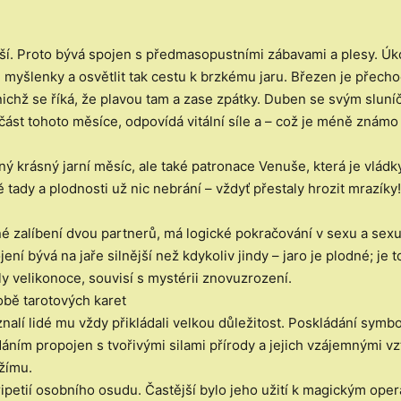
jší. Proto bývá spojen s předmasopustními zábavami a plesy. Úk
 myšlenky a osvětlit tak cestu k brzkému jaru. Březen je přech
o nichž se říká, že plavou tam a zase zpátky. Duben se svým slun
st tohoto měsíce, odpovídá vitální síle a – což je méně známo –
ný krásný jarní měsíc, ale také patronace Venuše, která je vlád
ě tady a plodnosti už nic nebrání – vždyť přestaly hrozit mrazíky!
mné zalíbení dvou partnerů, má logické pokračování v sexu a sexu
í bývá na jaře silnější než kdykoliv jindy – jaro je plodné; je t
ly velikonoce, souvisí s mystérii znovuzrození.
bě tarotových karet
znalí lidé mu vždy přikládali velkou důležitost. Poskládání symbo
ním propojen s tvořivými silami přírody a jejich vzájemnými vzt
žímu.
ipetií osobního osudu. Častější bylo jeho užití k magickým opera