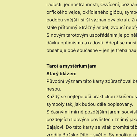
radosti, jednostrannosti, Osvícení, poznán
orfického vejce, okřídleného glóbu, symbo
podobu vnější i širší významový okruh. Z
stále přítomný Strážný anděl, zvoucí neo
S novým tarotovým uspořádáním je po něko
dávku optimismu a radosti. Adept se musí 
obsahuje obé současně – jen je třeba nau
Tarot a mystérium jara
Starý blázen:
Původní význam této karty zdůrazňoval b
nesou.
Každý se nejlépe učí praktickou zkušenos
symboly tak, jak budou dále popisovány.
S časným i mírně pozdějším jarem souvis
pozdějších lidových pověstech známý jak
Bajajovi. Do této karty se však promítá t
zrodila Božské Dítě – světlo. Symbolika kar