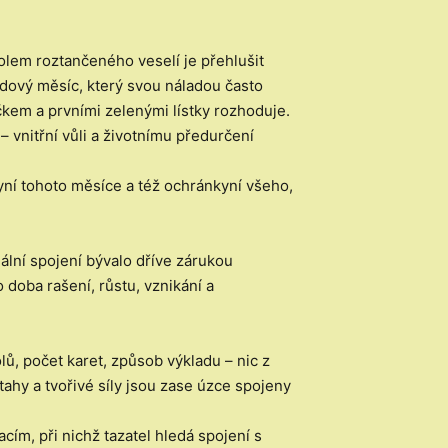
olem roztančeného veselí je přehlušit
odový měsíc, který svou náladou často
íčkem a prvními zelenými lístky rozhoduje.
 vnitřní vůli a životnímu předurčení
kyní tohoto měsíce a též ochránkyní všeho,
ální spojení bývalo dříve zárukou
o doba rašení, růstu, vznikání a
lů, počet karet, způsob výkladu – nic z
ahy a tvořivé síly jsou zase úzce spojeny
cím, při nichž tazatel hledá spojení s