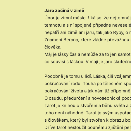
Jaro začíná v zimě
Únor je zimní měsíc, říká se, že nejtemně
temnotu a s ní spojené případné neveselé
nepatří ani zimě ani jaru, tak jako Ryby, 
Znamení Berana, které vládne převážnou čá
člověka.
Máj je lásky čas a nemůže za to jen samot
co souvisí s láskou. V máji je jaro skutečn
Podobně je tomu u lidí. Láska, čili vzáje
pokračování rodu. Touha po tělesném spojen
pokračování života a jak nám již připomně
O osudu, předurčení a novoaeonické podo
Tarot je knihou o stvoření a běhu světa a 
toho není náhodné. Tarot je svým uspořádá
s člověkem, který byl stvořen k obrazu bo
Dříve tarot nesloužil pouhému zjištění per