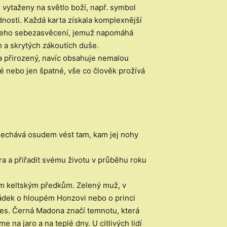
u vytaženy na světlo boží, např. symbol
nosti. Každá karta získala komplexnější
na jeho sebezasvěcení, jemuž napomáhá
 a skrytých zákoutích duše.
a přirozený, navíc obsahuje nemalou
ré nebo jen špatné, vše co člověk prožívá
nechává osudem vést tam, kam jej nohy
a a přiřadit svému životu v průběhu roku
im keltským předkům. Zelený muž, v
ádek o hloupém Honzovi nebo o princi
tres. Černá Madona značí temnotu, která
e na jaro a na teplé dny. U citlivých lidí