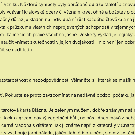
í, vzniku. Některé symboly byly oprášené od tíže staletí a znov
ly vdávání královské dcery či význam krve, ohně a božstev plod
načný důraz je kladen na individuální růst každého člověka a 
fyta k průzkumu vlastních neprojevených schopností v tajemných
lika měsících praxe všechno jasné. Veškerý výklad je logický 
naučit vnímat skutečnosti v jejich dvojakosti – nic není jen dob
čit se nadhledu.
ezstarostnost a nezodpovědnost. Všimněte si, kterak se mužík 
tí. Pokuste se proto zavzpomínat na nedávné období počátku jar
í tarotová karta Blázna. Je zeleným mužem, dobře známým naš
o Jack-a-green, dávný vegetační bůh, na nás i dnes mává z poh
éž černá Madona s dítětem, jak ji známe např. z katedrály v Char
ty vystihuje jarní náladu, jakési lehké blouznění, s nímž se těším