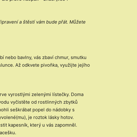
ipravení a štěstí vám bude přát. Můžete
ábí nebo bavlny, vás zbaví chmur, smutku
slunce. Až odkvete pivoňka, využijte jejího
prve vyrostlými zelenými lístečky. Doma
odu vyčistěte od rostlinných zbytků
 mohli seškrábat popel do nádobky s
yvolené(mu), je roztok lásky hotov.
stit kapesník, který u vás zapomněl.
macešku.