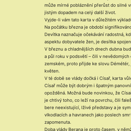
může mírné pobláznění přerůst do silné vn
jistým dopadem na celý další život.
Vyjde-li vám tato karta v důležitém výkla
Na počátku března je období signifikován
Devítka naznačuje očekávání radostná, kd
aspektu dobyvatele žen, je desítka spojená
V březnu a chladnějších dnech dubna bude
a půl roku v podsvětí – čili v nevědomýc
zemském, proto přijde ke slovu Démétér, j
květen.
V té době se vlády dočká i Císař, karta vůl
Císař může být dobrým i špatným panovní
opožděná. Možná bude novinkou, že Císař j
je chtivý toho, co leží na povrchu, čili f
bere neexistující, lživé představy a je s
vlkodlacích a havranech jako poslech smr
zapomenuta.
Doba vlády Berana je proto časem, v němž