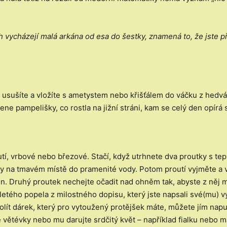
vycházejí malá arkána od esa do šestky, znamená to, že jste př
, usušíte a vložíte s ametystem nebo křišťálem do váčku z hedv
ene pampelišky, co rostla na jižní stráni, kam se celý den opírá 
tí, vrbové nebo březové. Stačí, když utrhnete dva proutky s te
ny na tmavém místě do pramenité vody. Potom proutí vyjměte a v
áken. Druhý proutek nechejte očadit nad ohněm tak, abyste z něj
letého popela z milostného dopisu, který jste napsali své(mu) v
olít dárek, který pro vytoužený protějšek máte, můžete jím napu
né větévky nebo mu darujte srdčitý květ – například fialku nebo 