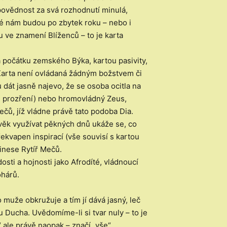
povědnost za svá rozhodnutí minulá,
ré nám budou po zbytek roku – nebo i
u ve znamení Blíženců – to je karta
a počátku zemského Býka, kartou pasivity,
 Karta není ovládaná žádným božstvem či
u dát jasně najevo, že se osoba ocitla na
é prozření) nebo hromovládný Zeus,
ečů, jíž vládne právě tato podoba Dia.
ověk využívat pěkných dnů ukáže se, co
ekvapen inspirací (vše souvisí s kartou
inese Rytíř Mečů.
sti a hojnosti jako Afrodíté, vládnoucí
ohárů.
uže obkružuje a tím jí dává jasný, leč
 Ducha. Uvědomíme-li si tvar nuly – to je
 ale právě naopak – značí „vše“.