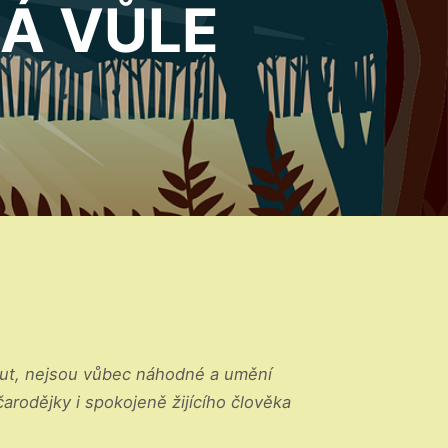
Á VŮLE
znout, nejsou vůbec náhodné a umění
arodějky i spokojeně žijícího člověka