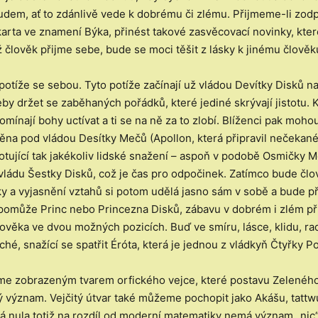
dem, ať to zdánlivě vede k dobrému či zlému. Přijmeme-li zod
arta ve znamení Býka, přinést takové zasvěcovací novinky, kte
ž člověk přijme sebe, bude se moci těšit z lásky k jinému člověk
potíže se sebou. Tyto potíže začínají už vládou Devítky Disků n
by držet se zaběhaných pořádků, které jediné skrývají jistotu.
omínají bohy uctívat a ti se na ně za to zlobí. Blíženci pak moho
ěna pod vládou Desítky Mečů (Apollon, která připravil nečekan
otující tak jakékoliv lidské snažení – aspoň v podobě Osmičky M
 vládu Šestky Disků, což je čas pro odpočinek. Zatímco bude čl
y a vyjasnění vztahů si potom udělá jasno sám v sobě a bude př
pomůže Princ nebo Princezna Disků, zábavu v dobrém i zlém př
ověka ve dvou možných pozicích. Buď ve smíru, lásce, klidu, rado
, snažící se spatřit Éróta, která je jednou z vládkyň Čtyřky P
e zobrazeným tvarem orfického vejce, které postavu Zeleného m
 význam. Vejčitý útvar také můžeme pochopit jako Akášu, tattwu
cká nula totiž na rozdíl od moderní matematiky nemá význam „nic“