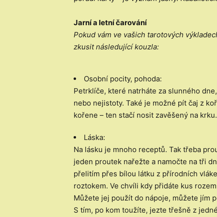
Jarní a letní čarování
Pokud vám ve vašich tarotových výkladech 
zkusit následující kouzla:
Osobní pocity, pohoda:
Petrklíče, které natrháte za slunného dne
nebo nejistoty. Také je možné pít čaj z koř
kořene – ten stačí nosit zavěšený na krku.
Láska:
Na lásku je mnoho receptů. Tak třeba prou
jeden proutek nařežte a namočte na tři d
přelitím přes bílou látku z přírodních vl
roztokem. Ve chvíli kdy přidáte kus rozem
Můžete jej použít do nápoje, můžete jím p
S tím, po kom toužíte, jezte třešně z jed