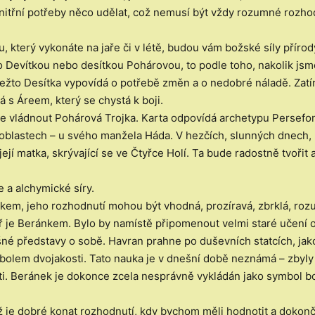
itřní potřeby něco udělat, což nemusí být vždy rozumné rozhodn
du, který vykonáte na jaře či v létě, budou vám božské síly pří
o Devítkou nebo desítkou Pohárovou, to podle toho, nakolik js
ežto Desítka vypovídá o potřebě změn a o nedobré náladě. Zatí
 s Áreem, který se chystá k boji.
 vládnout Pohárová Trojka. Karta odpovídá archetypu Persefoné
h oblastech – u svého manžela Háda. V hezčích, slunných dnech,
ejí matka, skrývající se ve Čtyřce Holí. Ta bude radostně tvořit
e a alchymické síry.
kem, jeho rozhodnutí mohou být vhodná, prozíravá, zbrklá, ro
e Beránkem. Bylo by namístě připomenout velmi staré učení o tř
alešné představy o sobě. Havran prahne po duševních statcích, jak
ymbolem dvojakosti. Tato nauka je v dnešní době neznámá – zbyl
ti. Beránek je dokonce zcela nesprávně vykládán jako symbol b
 je dobré konat rozhodnutí, kdy bychom měli hodnotit a dokončo