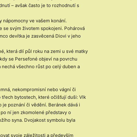
utí – avšak často je to rozhodnutí s
rody nápomocny ve vašem konání.
me se svým životem spokojeni. Pohárová
mco devítka je zasvěcená Diovi v jeho
, která dlí půl roku na zemi u své matky
 kdy se Persefoné objeví na povrchu
 a nechá všechno růst po celý duben a
zumná, nekompromisní nebo vágní či
ech bytostech, které očišťují duši: Vlk
o je poznání či vědění. Beránek dává i
y po ní jen zkomolené představy o
ožího syna. Dvojakost symbolu byla
vat svoje záležitosti a především