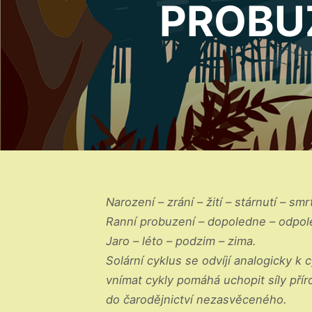
PROBU
Narození – zrání – žití – stárnutí – sm
Ranní probuzení – dopoledne – odpol
Jaro – léto – podzim – zima.
Solární cyklus se odvíjí analogicky k
vnímat cykly pomáhá uchopit síly pří
do čarodějnictví nezasvěceného.