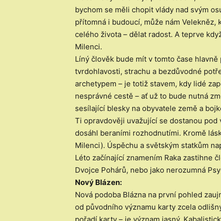
bychom se měli chopit vlády nad svým osu
přítomná i budoucí, může nám Velekněz, k
celého života – dělat radost. A teprve kdy
Milenci.
Líný člověk bude mít v tomto čase hlavně 
tvrdohlavosti, strachu a bezdůvodné potře
archetypem – je totiž stavem, kdy lidé zap
nesprávné cestě – ať už to bude nutná zm
sesílající blesky na obyvatele země a bojk
Ti opravdověji uvažující se dostanou pod
dosáhl beraními rozhodnutími. Kromě lásk
Milenci). Úspěchu a světským statkům na
Léto začínající znamením Raka zastihne čl
Dvojce Pohárů, nebo jako nerozumná Psyché
Nový Blázen:
Nová podoba Blázna na první pohled zaujm
od původního významu karty zcela odlišný
pořadí karty – je význam jasný. Kabalisti