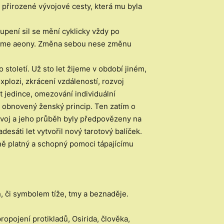
z přirozené vývojové cesty, která mu byla
upení sil se mění cyklicky vždy po
 říkáme aeony. Změna sebou nese změnu
století. Už sto let žijeme v období jiném,
plozi, zkrácení vzdáleností, rozvoj
 jedince, omezování individuální
 a obnovený ženský princip. Ten zatím o
ývoj a jeho průběh byly předpovězeny na
sáti let vytvořil nový tarotový balíček.
ně platný a schopný pomoci tápajícímu
, či symbolem tíže, tmy a beznaděje.
opojení protikladů, Osirida, člověka,