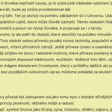
-li člověka nepřízeň osudu, je to zcela jistě následek vybočení 
evrátí, bude jej smůla pronásledovat dál.
ný běh. Ten je závislý na poměru základních sil v Universu. Usk
 z nejdelších cyklů, které může člověk zachytit. Těmto obdobím
měrů a posun ve vývoji člověka. A projevuje se i v tarotu.
ho, ty ale patří do období, které skončilo na počátku minulého 
Toto období sebou přineslo prudký rozvoj techniky, populační ex
ch, ničení přírodních zdrojů. Ještě přinese izolaci a osamělost
ději přijdou ke slovu i radostné hodnoty, které přinese posílený
 principem doposud vládnoucím, mužským. Veškeré toto dění, v
m mágem Aleisterem Crowleyem, který v průběhu dalších asi pade
, bez pozdějších svévolných úprav, můžeme pokládat za skuteč
ý přestal být zástupcem zla jako tomu bylo v dobách dřívějších
princip plodnosti, věčného mládí a radosti.
př. symbol Slunce jako Krista, syna, Vzduchu, vědění, odporu, pr