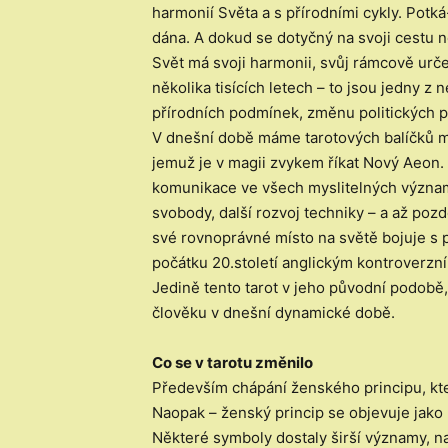
harmonií Světa a s přírodními cykly. Potká
dána. A dokud se dotyčný na svoji cestu n
Svět má svoji harmonii, svůj rámcově urče
několika tisících letech – to jsou jedny
přírodních podmínek, změnu politických po
V dnešní době máme tarotových balíčků mno
jemuž je v magii zvykem říkat Nový Aeon. 
komunikace ve všech myslitelných význame
svobody, další rozvoj techniky – a až poz
své rovnoprávné místo na světě bojuje s
počátku 20.století anglickým kontroverzní
Jedině tento tarot v jeho původní podobě
člověku v dnešní dynamické době.
Co se v tarotu změnilo
Především chápání ženského principu, kter
Naopak – ženský princip se objevuje jako 
Některé symboly dostaly širší významy, na