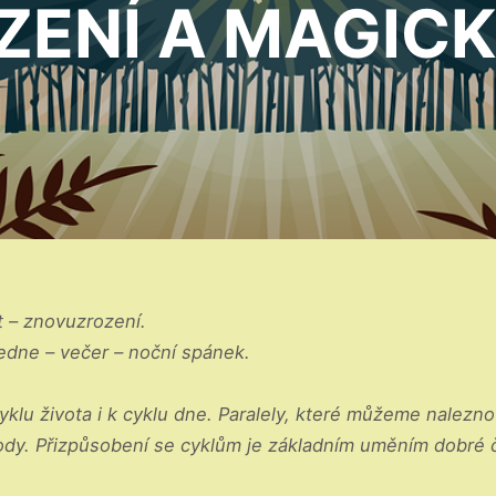
ZENÍ A MAGICK
rt – znovuzrození.
edne – večer – noční spánek.
 cyklu života i k cyklu dne. Paralely, které můžeme nale
rody. Přizpůsobení se cyklům je základním uměním dobré č