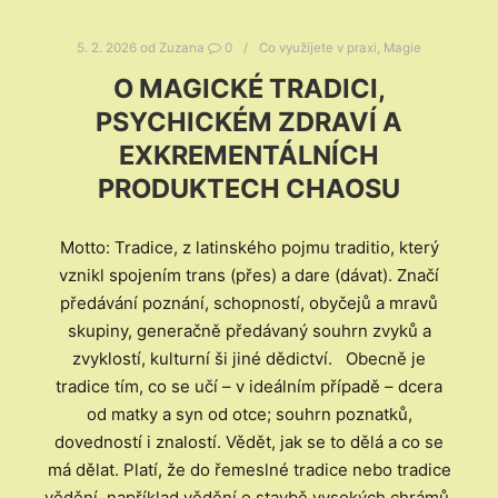
5. 2. 2026
od
Zuzana
0
Co využijete v praxi
,
Magie
O MAGICKÉ TRADICI,
PSYCHICKÉM ZDRAVÍ A
EXKREMENTÁLNÍCH
PRODUKTECH CHAOSU
Motto: Tradice, z latinského pojmu traditio, který
vznikl spojením trans (přes) a dare (dávat). Značí
předávání poznání, schopností, obyčejů a mravů
skupiny, generačně předávaný souhrn zvyků a
zvyklostí, kulturní ši jiné dědictví. Obecně je
tradice tím, co se učí – v ideálním případě – dcera
od matky a syn od otce; souhrn poznatků,
dovedností i znalostí. Vědět, jak se to dělá a co se
má dělat. Platí, že do řemeslné tradice nebo tradice
vědění, například vědění o stavbě vysokých chrámů,