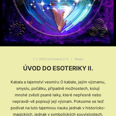
7. 1. 2025
od
Zuzana
0
Magie
ÚVOD DO ESOTERIKY II.
Kabala a tajemství vesmíru O kabale, jejím významu,
smyslu, počátku, případně možnostech, kolují
mnohé zvěsti psané laiky, které nepřesně nebo
nepravdi-vě popisují její význam. Pokusme se teď
podívat na tuto tajemnou nauku jednak v historicko-
magických, jednak v symbolických souvislostech,