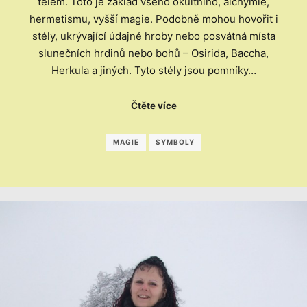
tělem. Toto je základ všeho okultního, alchymie,
hermetismu, vyšší magie. Podobně mohou hovořit i
stély, ukrývající údajné hroby nebo posvátná místa
slunečních hrdinů nebo bohů – Osirida, Baccha,
Herkula a jiných. Tyto stély jsou pomníky…
Čtěte více
MAGIE
SYMBOLY