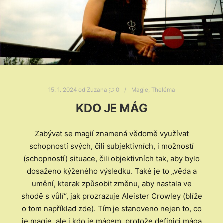
15. 1. 2024
od
Zuzana
0
Magie
,
Theléma
KDO JE MÁG
Zabývat se magií znamená vědomě využívat
schopností svých, čili subjektivních, i možností
(schopností) situace, čili objektivních tak, aby bylo
dosaženo kýženého výsledku. Také je to „věda a
umění, kterak způsobit změnu, aby nastala ve
shodě s vůlí“, jak prozrazuje Aleister Crowley (blíže
o tom například zde). Tím je stanoveno nejen to, co
je magie, ale i kdo je mágem, protože definici mága