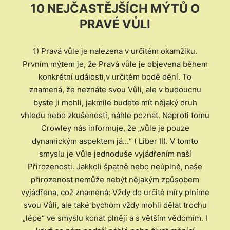
10 NEJČASTĚJŠÍCH MÝTŮ O
PRAVÉ VŮLI
1) Pravá vůle je nalezena v určitém okamžiku.
Prvním mýtem je, že Pravá vůle je objevena během
konkrétní události,v určitém bodě dění. To
znamená, že neznáte svou Vůli, ale v budoucnu
byste ji mohli, jakmile budete mít nějaký druh
vhledu nebo zkušenosti, náhle poznat. Naproti tomu
Crowley nás informuje, že „vůle je pouze
dynamickým aspektem já…“ ( Liber II). V tomto
smyslu je Vůle jednoduše vyjádřením naší
Přirozenosti. Jakkoli špatně nebo neúplně, naše
přirozenost nemůže nebýt nějakým způsobem
vyjádřena, což znamená: Vždy do určité míry plníme
svou Vůli, ale také bychom vždy mohli dělat trochu
„lépe“ ve smyslu konat plněji a s větším vědomím. I