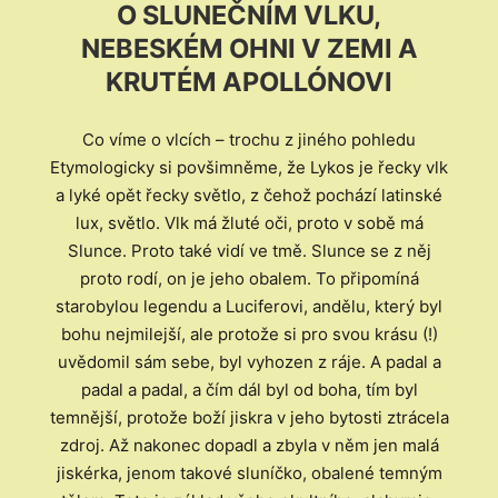
O SLUNEČNÍM VLKU,
NEBESKÉM OHNI V ZEMI A
KRUTÉM APOLLÓNOVI
Co víme o vlcích – trochu z jiného pohledu
Etymologicky si povšimněme, že Lykos je řecky vlk
a lyké opět řecky světlo, z čehož pochází latinské
lux, světlo. Vlk má žluté oči, proto v sobě má
Slunce. Proto také vidí ve tmě. Slunce se z něj
proto rodí, on je jeho obalem. To připomíná
starobylou legendu a Luciferovi, andělu, který byl
bohu nejmilejší, ale protože si pro svou krásu (!)
uvědomil sám sebe, byl vyhozen z ráje. A padal a
padal a padal, a čím dál byl od boha, tím byl
temnější, protože boží jiskra v jeho bytosti ztrácela
zdroj. Až nakonec dopadl a zbyla v něm jen malá
jiskérka, jenom takové sluníčko, obalené temným