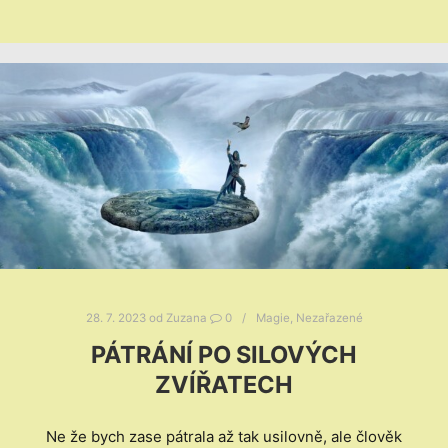
28. 7. 2023
od
Zuzana
0
Magie
,
Nezařazené
PÁTRÁNÍ PO SILOVÝCH
ZVÍŘATECH
Ne že bych zase pátrala až tak usilovně, ale člověk