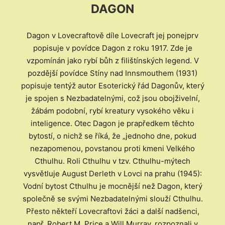
DAGON
Dagon v Lovecraftově díle Lovecraft jej ponejprv
popisuje v povídce Dagon z roku 1917. Zde je
vzpomínán jako rybí bůh z filištínských legend. V
pozdější povídce Stíny nad Innsmouthem (1931)
popisuje tentýž autor Esoterický řád Dagonův, který
je spojen s Nezbadatelnými, což jsou obojživelní,
žábám podobní, rybí kreatury vysokého věku i
inteligence. Otec Dagon je prapředkem těchto
bytostí, o nichž se říká, že „jednoho dne, pokud
nezapomenou, povstanou proti kmeni Velkého
Cthulhu. Roli Cthulhu v tzv. Cthulhu-mýtech
vysvětluje August Derleth v Lovci na prahu (1945):
Vodní bytost Cthulhu je mocnější než Dagon, který
společně se svými Nezbadatelnými slouží Cthulhu.
Přesto někteří Lovecraftovi žáci a další nadšenci,
např. Robert M. Price a Will Murray, rozpoznali v