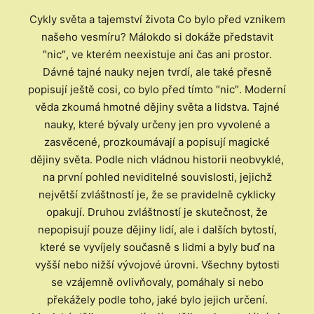
Cykly světa a tajemství života Co bylo před vznikem
našeho vesmíru? Málokdo si dokáže představit
″nic″, ve kterém neexistuje ani čas ani prostor.
Dávné tajné nauky nejen tvrdí, ale také přesně
popisují ještě cosi, co bylo před tímto ″nic″. Moderní
věda zkoumá hmotné dějiny světa a lidstva. Tajné
nauky, které bývaly určeny jen pro vyvolené a
zasvěcené, prozkoumávají a popisují magické
dějiny světa. Podle nich vládnou historii neobvyklé,
na první pohled neviditelné souvislosti, jejichž
největší zvláštností je, že se pravidelně cyklicky
opakují. Druhou zvláštností je skutečnost, že
nepopisují pouze dějiny lidí, ale i dalších bytostí,
které se vyvíjely současně s lidmi a byly buď na
vyšší nebo nižší vývojové úrovni. Všechny bytosti
se vzájemně ovlivňovaly, pomáhaly si nebo
překážely podle toho, jaké bylo jejich určení.