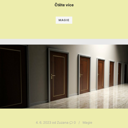
Čtěte více
MAGIE
4. 6. 2023
od
Zuzana
0
Magie