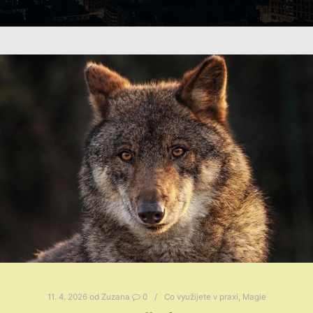
11. 4. 2026
od
Zuzana
0
Co využijete v praxi
,
Magie