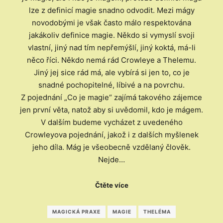
lze z definicí magie snadno odvodit. Mezi mágy
novodobými je však často málo respektována
jakákoliv definice magie. Někdo si vymyslí svoji
vlastní, jiný nad tím nepřemýšlí, jiný koktá, má-li
něco říci. Někdo nemá rád Crowleye a Thelemu.
Jiný jej sice rád má, ale vybírá si jen to, co je
snadné pochopitelné, líbivé a na povrchu.
Z pojednání „Co je magie“ zajímá takového zájemce
jen první věta, natož aby si uvědomil, kdo je mágem.
V dalším budeme vycházet z uvedeného
Crowleyova pojednání, jakož i z dalších myšlenek
jeho díla. Mág je všeobecně vzdělaný člověk.
Nejde…
Čtěte více
MAGICKÁ PRAXE
MAGIE
THELÉMA