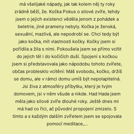
má všelijaké nápady, jak tak kolem něj ty roky
zrádně běží, že. Kočka Pokus o silové zvíře, tehdy
jsem o jejich existenci věděla jenom z pohádek a
beletrie, jiné prameny nebyly. Kočka je ženská,
sexuální, mazlivá, ale nepodrobí se. Chci tedy být
jako kočka, mít vlastnosti kočky. Kočky jsem si
pořídila a žila s nimi. Pokoušela jsem se přímo vcítit
do jejich těl i do kočičích duší. Spojení s kočkou
jsem si představovala jako nápodobu tohoto zvířete,
občas problesklo vcítění: Máš svobodu, kočko, držíš
se domu, ale v rámci domu umíš být nepolapitelná.
Jsi živa z atmosféry příbytku, který je tvým
domovem, jsi v něm všude a nikde. Had Hada jsem
měla jako silové zvíře dlouhé roky. Ještě dnes mi
má had co říci, ač původní propojení zmizelo. S
tímto a s každým dalším zvířetem jsem se spojovala
pomocí meditace,…