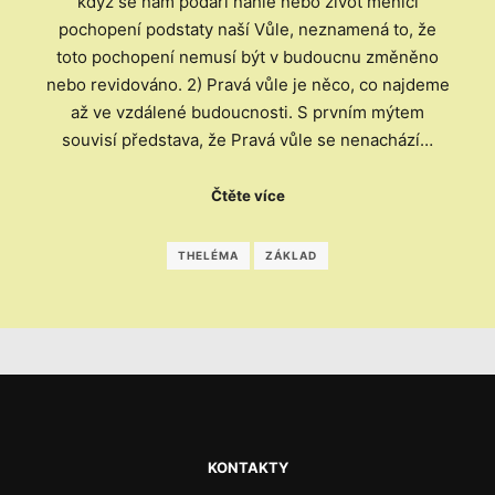
když se nám podaří náhlé nebo život měnící
pochopení podstaty naší Vůle, neznamená to, že
toto pochopení nemusí být v budoucnu změněno
nebo revidováno. 2) Pravá vůle je něco, co najdeme
až ve vzdálené budoucnosti. S prvním mýtem
souvisí představa, že Pravá vůle se nenachází…
Čtěte více
THELÉMA
ZÁKLAD
KONTAKTY