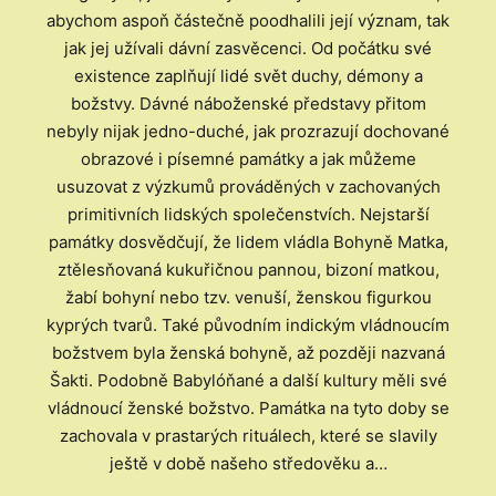
abychom aspoň částečně poodhalili její význam, tak
jak jej užívali dávní zasvěcenci. Od počátku své
existence zaplňují lidé svět duchy, démony a
božstvy. Dávné náboženské představy přitom
nebyly nijak jedno-duché, jak prozrazují dochované
obrazové i písemné památky a jak můžeme
usuzovat z výzkumů prováděných v zachovaných
primitivních lidských společenstvích. Nejstarší
památky dosvědčují, že lidem vládla Bohyně Matka,
ztělesňovaná kukuřičnou pannou, bizoní matkou,
žabí bohyní nebo tzv. venuší, ženskou figurkou
kyprých tvarů. Také původním indickým vládnoucím
božstvem byla ženská bohyně, až později nazvaná
Šakti. Podobně Babylóňané a další kultury měli své
vládnoucí ženské božstvo. Památka na tyto doby se
zachovala v prastarých rituálech, které se slavily
ještě v době našeho středověku a…